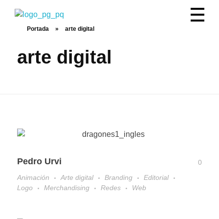
pilar garcia
branding
Portada
»
arte digital
arte digital
Pedro Urvi
0
Animación
Arte digital
Branding
Editorial
Logo
Merchandising
Redes
Web