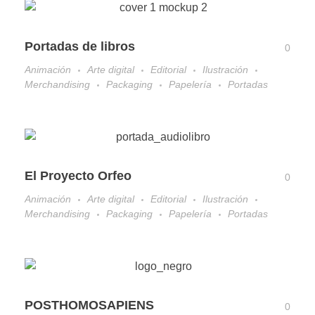
Portadas de libros
0
Animación
Arte digital
Editorial
Ilustración
Merchandising
Packaging
Papelería
Portadas
El Proyecto Orfeo
0
Animación
Arte digital
Editorial
Ilustración
Merchandising
Packaging
Papelería
Portadas
POSTHOMOSAPIENS
0