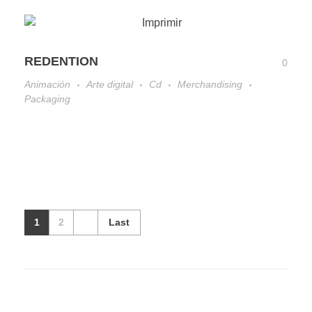
REDENTION
0
Animación
Arte digital
Cd
Merchandising
Packaging
1
2
Last