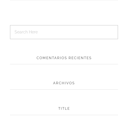
Rufus
0
Arte digital
Cd
Ilustración
Merchandising
Packaging
Paintmonkeys
0
COMENTARIOS RECIENTES
Arte digital
Branding
Ilustración
Logo
Merchandising
Packaging
ARCHIVOS
TITLE
Spiuk
0
Ilustración
Merchandising