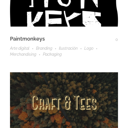
Paintmonkeys
0
Arte digital
Branding
Ilustración
Logo
Merchandising
Packaging