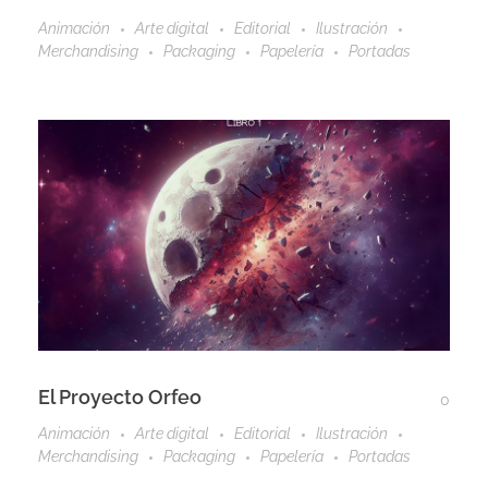
Animación
Arte digital
Editorial
Ilustración
Merchandising
Packaging
Papelería
Portadas
El Proyecto Orfeo
0
Animación
Arte digital
Editorial
Ilustración
Merchandising
Packaging
Papelería
Portadas