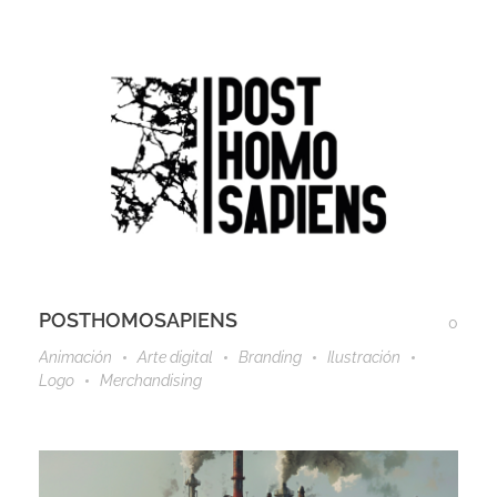
POSTHOMOSAPIENS
0
Animación
Arte digital
Branding
Ilustración
Logo
Merchandising