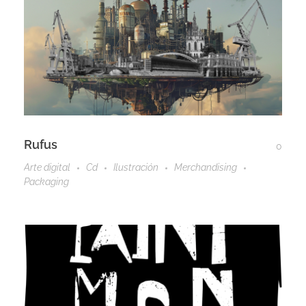
Rufus
0
Arte digital
Cd
Ilustración
Merchandising
Packaging