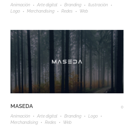
Animación
Arte digital
Branding
Ilustración
Logo
Merchandising
Redes
Web
MASEDA
0
Animación
Arte digital
Branding
Logo
Merchandising
Redes
Web