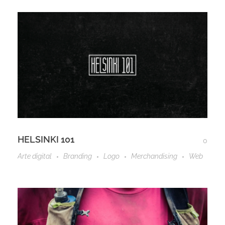
HELSINKI 101
0
Arte digital
Branding
Logo
Merchandising
Web