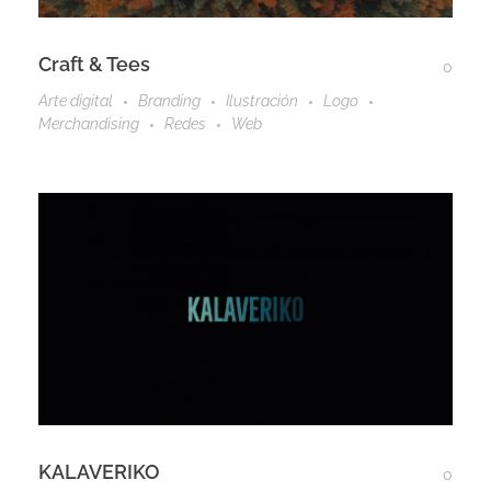
Craft & Tees
0
Arte digital
Branding
Ilustración
Logo
Merchandising
Redes
Web
KALAVERIKO
0