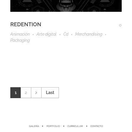
REDENTION
0
Animación
Arte digital
Cd
Merchandising
Packaging
1
2
Last
GALERÍA
PORTFOLIO
CURRICULUM
CONTACTO