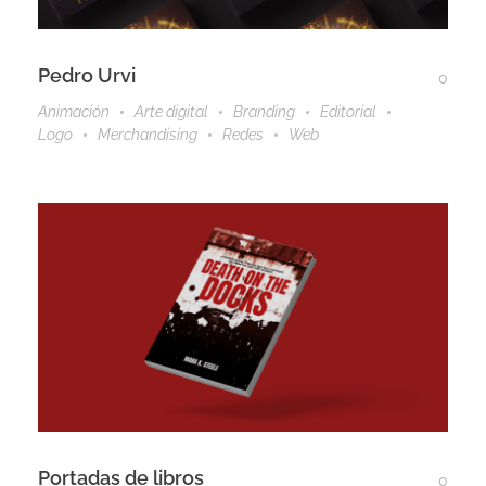
Pedro Urvi
0
Animación
Arte digital
Branding
Editorial
Logo
Merchandising
Redes
Web
Portadas de libros
0